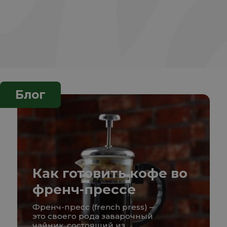
Блог
Как готовить кофе во
френч-прессе
Френч-пресс (french press) –
это своего рода заварочный
чайник, состоящий из