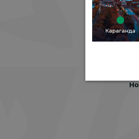
На
Караганда
кур
Но