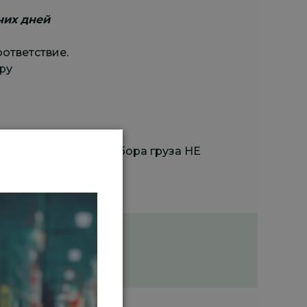
чих дней
оответствие.
ру
 доставки. (день забора груза НЕ
иями.