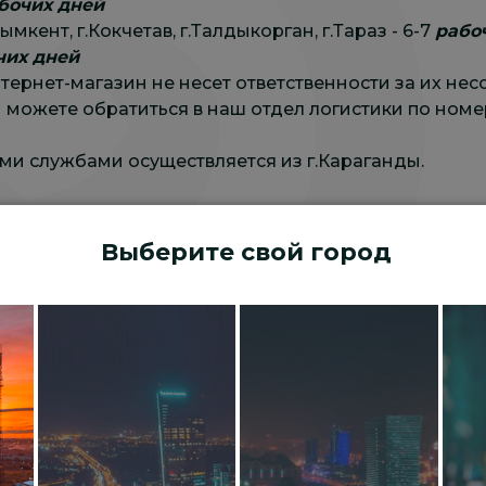
бочих дней
ымкент, г.Кокчетав, г.Талдыкорган, г.Тараз - 6-7
рабо
чих дней
тернет-магазин не несет ответственности за их нес
 можете обратиться в наш отдел логистики по номе
ми службами осуществляется из г.Караганды.
оставки транспортными компаниями?
ртной компанией посылки начинается отсчет срока
Выберите свой город
 транспорными компаниями)
озможны задержки доставки транспортными компан