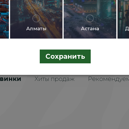
личные
Алматы
Астана
Д
ьеру
Сохранить
винки
Хиты продаж
Рекомендуе