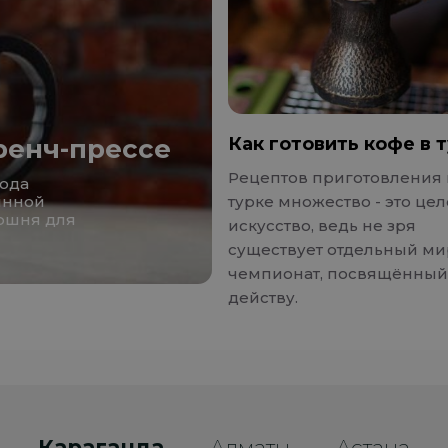
ренч-прессе
Как готовить кофе в 
Рецептов приготовления 
рода
янной
турке множество - это це
оршня для
искусство, ведь не зря
существует отдельный м
чемпионат, посвящённый
действу.
Караганда
Алматы
Астана