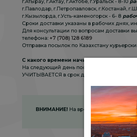
г.Атырау, г.Актау, г.Актобе, г.Уральск - 8-10
ра
г.Павлодар, г.Петропавловск, г.Костанай, г.Ш
г.Кызылорда, г.Усть-каменогорск - 6- 8
рабо
Сроки доставки указаны в рабочих днях, ин
Для консультации по вопросам доставки вы
телефона:
+7 (708) 128 6189
Отправка посылок по Казахстану курьерски
С какого времени начинается отсчет д
На следующий день после принятия транспо
УЧИТЫВАЕТСЯ в срок доставки, указанный
ВНИМАНИЕ!
На время действия ЧП в