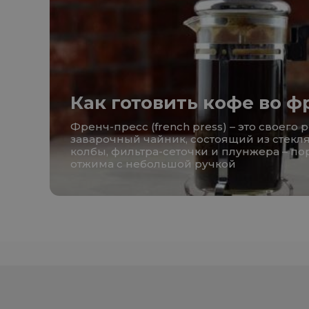
Как готовить кофе во ф
Френч-пресс (french press) – это своего 
заварочный чайник, состоящий из стекл
колбы, фильтра-сеточки и плунжера – п
отжима с небольшой ручкой